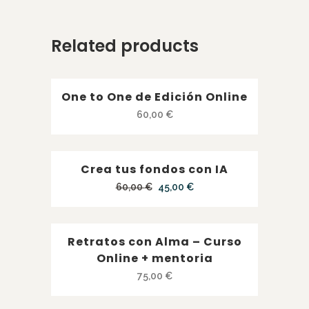
Related products
One to One de Edición Online
60,00
€
Crea tus fondos con IA
SALE
El
El
60,00
€
45,00
€
precio
precio
original
actual
Retratos con Alma – Curso
era:
es:
Online + mentoria
60,00 €.
45,00 €.
75,00
€