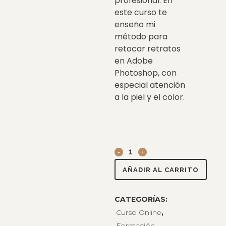
profesional. En
este curso te
enseño mi
método para
retocar retratos
en Adobe
Photoshop, con
especial atención
a la piel y el color.
Retratos
con
AÑADIR AL CARRITO
Alma
CATEGORÍAS:
-
Curso Online
,
Curso
Formación