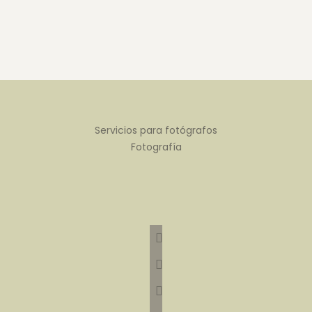
Servicios para fotógrafos
Fotografía
instagram
facebook
youtube
tiktok