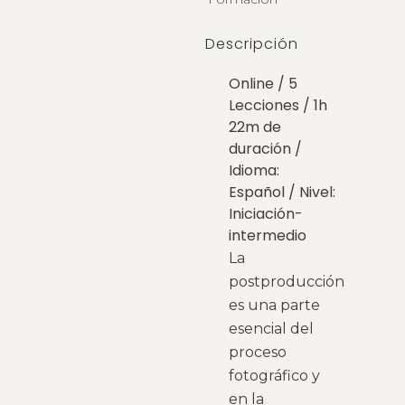
Online
Descripción
sin
Online / 5
mentoria
Lecciones / 1h
22m de
quantity
duración /
Idioma:
Español / Nivel:
Iniciación-
intermedio
La
postproducción
es una parte
esencial del
proceso
fotográfico y
en la